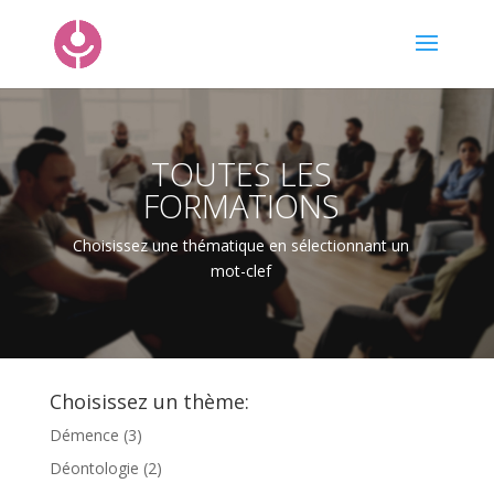
TOUTES LES
FORMATIONS
Choisissez une thématique en sélectionnant un
mot-clef
Choisissez un thème:
Démence
(3)
Déontologie
(2)