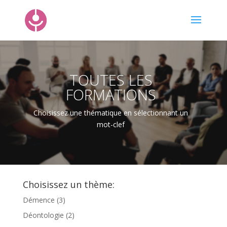
TOUTES LES
FORMATIONS
Choisissez une thématique en sélectionnant un
mot-clef
Choisissez un thème:
Démence
(3)
Déontologie
(2)