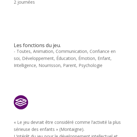
2 journées
Les fonctions du jeu.
- Toutes
,
Animation
,
Communication
,
Confiance en
soi
,
Développement
,
Éducation
,
Émotion
,
Enfant
,
Intelligence
,
Nourrisson
,
Parent
,
Psychologie
« Le jeu devrait être considéré comme l’activité la plus
sérieuse des enfants » (Montaigne).
L’intérêt du jeu pour le développement intellectuel et