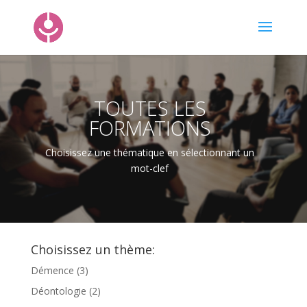
TOUTES LES
FORMATIONS
Choisissez une thématique en sélectionnant un
mot-clef
Choisissez un thème:
Démence
(3)
Déontologie
(2)