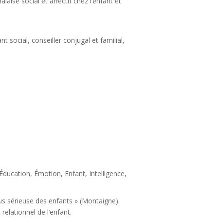
ise social et affectif chez l’enfant et
nt social, conseiller conjugal et familial,
Éducation
,
Émotion
,
Enfant
,
Intelligence
,
lus sérieuse des enfants » (Montaigne).
relationnel de l’enfant.