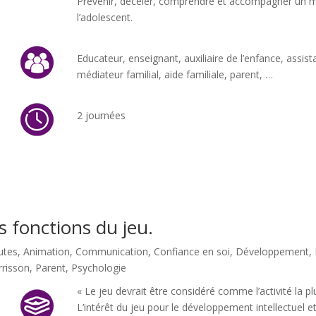
Prévenir, déceler, comprendre et accompagner un mala
l’adolescent.
Educateur, enseignant, auxiliaire de l’enfance, assista
médiateur familial, aide familiale, parent, …
2 journées
s fonctions du jeu.
utes
,
Animation
,
Communication
,
Confiance en soi
,
Développement
,
risson
,
Parent
,
Psychologie
« Le jeu devrait être considéré comme l’activité la p
L’intérêt du jeu pour le développement intellectuel et 